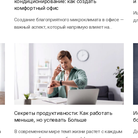
кондиционирование: как создать
и
комфортный офис
И
Создание благоприятного микроклимата в офисе —
дл
важный аспект, который напрямую влияет на
а
продуктивность сотрудников, их…
Секреты продуктивности: Как работать
И
меньше, но успевать Больше
б
а
В современном мире темп жизни растет с каждым
Д