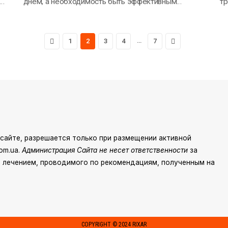
днем, а необходимость быть эффективным
тр
становится неотъемлемой…
ес
Previous
…
Next
1
2
3
4
7
сайте, разрешается только при размещении активной
om.ua.
Администрация Сайта не несет ответственности
за
 лечением, проводимого по рекомендациям, полученным на
COPYRIGHT © 2024 RIXAR