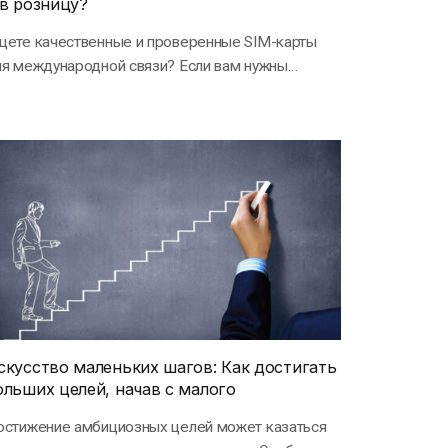
 в розницу?
щете качественные и проверенные SIM-карты
я международной связи? Если вам нужны
нглийские номера телефонов, СИМ-карты…
скусство маленьких шагов: Как достигать
ольших целей, начав с малого
остижение амбициозных целей может казаться