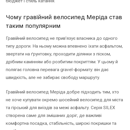
бюджет і стиль катання.
Чому гравійний велосипед Меріда став
таким популярним
Гравійний велосипед не прив’язує власника до одного
типу дороги. На ньому можна впевнено їхати асфальтом,
звертати на ґрунтовку, проходити ділянки з піском,
дрібним камінням або розбитим покриттям. У цьому й
полягає головна перевага gravel-формату: він дає
швидкість, але не забирає свободу маршруту.
Гравійний велосипед Меріда добре підходить тим, хто
не хоче купувати окремо шосейний велосипед для міста
та гірський для виїздів за межі асфальту. Серія SILEX
створена саме для змішаних доріг, де важливі
комфортна посадка, стабільність, широкі покришки та