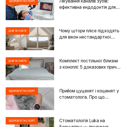
Лікування каналів зубів:
ЗДОРОВ'Я ТА СПОРТ
ефективна ендодонтія для
здоров’я та збереження
зубів
Чому штори плісе підходять
ДІМ ТА СІМ'Я
для вікон нестандартної
форми
Комплект постільної білизни
ДІМ ТА СІМ'Я
з коноплі: 5 доказових причин
обрати його замість бавовни
Прийом цуценят і кошенят у
ЗДОРОВ'Я ТА СПОРТ
стоматолога. Про що
говоримо?
Стоматологія Luka на
ЗДОРОВ'Я ТА СПОРТ
Борщагівці — лікування