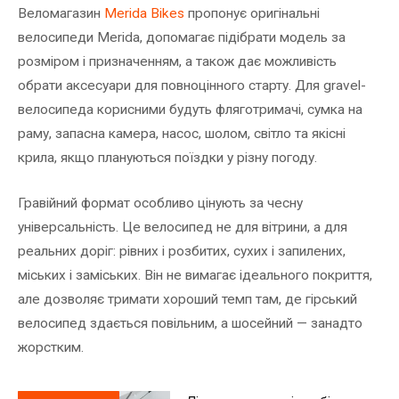
Веломагазин
Merida Bikes
пропонує оригінальні
велосипеди Merida, допомагає підібрати модель за
розміром і призначенням, а також дає можливість
обрати аксесуари для повноцінного старту. Для gravel-
велосипеда корисними будуть фляготримачі, сумка на
раму, запасна камера, насос, шолом, світло та якісні
крила, якщо плануються поїздки у різну погоду.
Гравійний формат особливо цінують за чесну
універсальність. Це велосипед не для вітрини, а для
реальних доріг: рівних і розбитих, сухих і запилених,
міських і заміських. Він не вимагає ідеального покриття,
але дозволяє тримати хороший темп там, де гірський
велосипед здається повільним, а шосейний — занадто
жорстким.