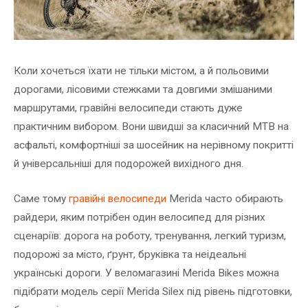
Коли хочеться їхати не тільки містом, а й польовими
дорогами, лісовими стежками та довгими змішаними
маршрутами, гравійні велосипеди стають дуже
практичним вибором. Вони швидші за класичний MTB на
асфальті, комфортніші за шосейник на нерівному покритті
й універсальніші для подорожей вихідного дня.
Саме тому
гравійні велосипеди
Merida часто обирають
райдери, яким потрібен один велосипед для різних
сценаріїв: дорога на роботу, тренування, легкий туризм,
подорожі за місто, ґрунт, бруківка та неідеальні
українські дороги. У веломагазині Merida Bikes можна
підібрати модель серії Merida Silex під рівень підготовки,