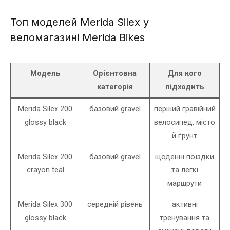
Топ моделей Merida Silex у
веломагазині Merida Bikes
Модель
Орієнтовна
Для кого
категорія
підходить
Merida Silex 200
базовий gravel
перший гравійний
glossy black
велосипед, місто
й ґрунт
Merida Silex 200
базовий gravel
щоденні поїздки
crayon teal
та легкі
маршрути
Merida Silex 300
середній рівень
активні
glossy black
тренування та