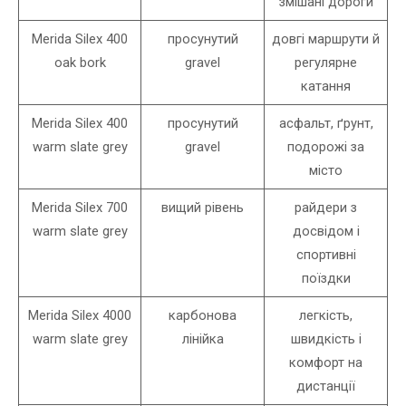
змішані дороги
Merida Silex 400
просунутий
довгі маршрути й
oak bork
gravel
регулярне
катання
Merida Silex 400
просунутий
асфальт, ґрунт,
warm slate grey
gravel
подорожі за
місто
Merida Silex 700
вищий рівень
райдери з
warm slate grey
досвідом і
спортивні
поїздки
Merida Silex 4000
карбонова
легкість,
warm slate grey
лінійка
швидкість і
комфорт на
дистанції