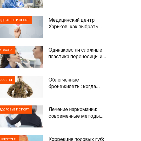
современные решения
для спасения жизни
пациентов
Медицинский центр
ЗДОРОВЬЕ И СПОРТ
Харьков: как выбрать
клинику
Одинаково ли сложные
КРАСОТА
пластика переносицы и
кончика носа
Облегченные
СОВЕТЫ
бронежилеты: когда
следует выбирать
облегченную защиту?
Лечение наркомании:
ЗДОРОВЬЕ И СПОРТ
современные методы
помощи и путь к
восстановлению
Коррекция половых губ:
LIFESTYLE