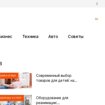
ru
Бизнес
Техника
Авто
Советы
в
Современный выбор
ДОМ И СЕМЬЯ
товаров для детей: на
что обратить внимание
родителям при покупке
Оборудование для
ЗДОРОВЬЕ И СПОРТ
реанимации: