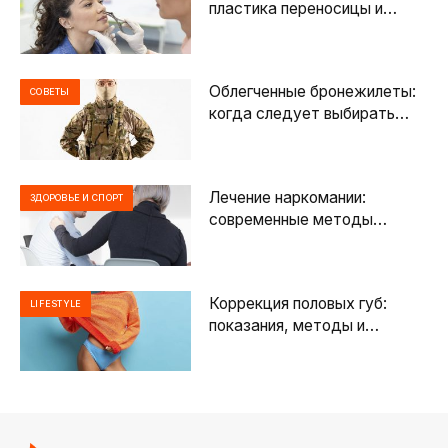
пластика переносицы и
кончика носа
Облегченные бронежилеты:
СОВЕТЫ
когда следует выбирать
облегченную защиту?
Лечение наркомании:
ЗДОРОВЬЕ И СПОРТ
современные методы
помощи и путь к
восстановлению
Коррекция половых губ:
LIFESTYLE
показания, методы и
особенности лабиопластики