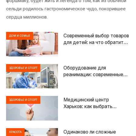
форшмаку, будет жить и легенда о том, как из обычной
сельди родилось гастрономическое чудо, покорившее
сердца миллионов.
Современный выбор товаров
ДОМ И СЕМЬЯ
для детей: на что обратить
внимание родителям при
покупке
Оборудование для
ЗДОРОВЬЕ И СПОРТ
реанимации: современные
решения для спасения жизни
пациентов
Медицинский центр
ЗДОРОВЬЕ И СПОРТ
Харьков: как выбрать
клинику
Одинаково ли сложные
КРАСОТА