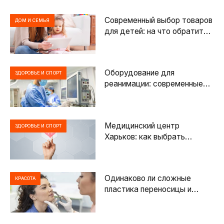
Современный выбор товаров
ДОМ И СЕМЬЯ
для детей: на что обратить
внимание родителям при
покупке
Оборудование для
ЗДОРОВЬЕ И СПОРТ
реанимации: современные
решения для спасения жизни
пациентов
Медицинский центр
ЗДОРОВЬЕ И СПОРТ
Харьков: как выбрать
клинику
Одинаково ли сложные
КРАСОТА
пластика переносицы и
кончика носа