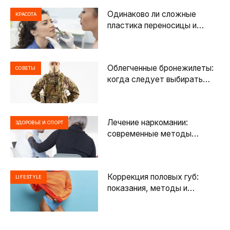
Одинаково ли сложные
КРАСОТА
пластика переносицы и
кончика носа
Облегченные бронежилеты:
СОВЕТЫ
когда следует выбирать
облегченную защиту?
Лечение наркомании:
ЗДОРОВЬЕ И СПОРТ
современные методы
помощи и путь к
восстановлению
Коррекция половых губ:
LIFESTYLE
показания, методы и
особенности лабиопластики